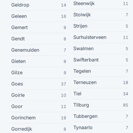
Steenwijk
11
Geldrop
14
Someren
Stolwijk
18
7
Geleen
16
Strijen
5
Gemert
9
Zwijndrecht
18
Surhuisterveen
11
Gendt
8
Culemborg
17
Swalmen
5
Genemuiden
7
Swifterbant
5
Elst
Gieten
9
17
Tegelen
7
Gilze
9
Hellevoetsluis
17
Terneuzen
18
Goes
37
Krimpen Aan Den Ijssel
Tiel
17
34
Goirle
10
Tilburg
85
Goor
12
Leiderdorp
17
Tubbergen
7
Gorinchem
19
Voorschoten
17
Tynaarlo
7
Gorredijk
8