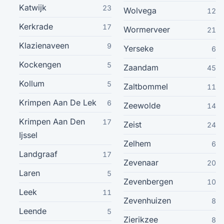
Wageningen
13
Katwijk
23
Wolvega
12
Kerkrade
17
Wormerveer
21
Hoogvliet Rotterdam
13
Klazienaveen
9
Yerseke
6
Asten
12
Kockengen
5
Zaandam
45
Kollum
Beek
5
12
Zaltbommel
11
Krimpen Aan De Lek
6
Zeewolde
14
Berkel En Rodenrijs
12
Krimpen Aan Den
17
Zeist
24
Ijssel
Coevorden
12
Zelhem
6
Landgraaf
17
Zevenaar
Cuijk
20
12
Laren
5
Zevenbergen
10
Enkhuizen
12
Leek
11
Zevenhuizen
8
Leende
5
Goor
12
Zierikzee
8