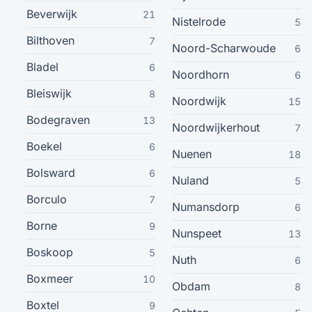
Almelo
29
Beverwijk
21
Nistelrode
5
Heemskerk
Bilthoven
29
7
Noord-Scharwoude
6
Bladel
6
Noordhorn
Maastricht
6
29
Bleiswijk
8
Noordwijk
15
Spijkenisse
29
Bodegraven
13
Noordwijkerhout
7
Boekel
6
Oosterhout
29
Nuenen
18
Bolsward
6
Nuland
5
Veldhoven
28
Borculo
7
Numansdorp
6
Veghel
Borne
28
9
Nunspeet
13
Boskoop
5
Nuth
Rijssen
6
28
Boxmeer
10
Obdam
8
Woerden
28
Boxtel
9