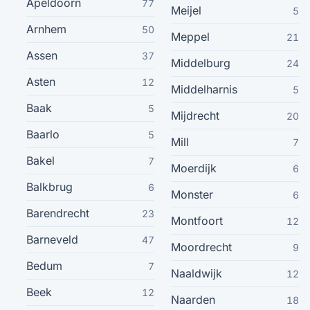
Apeldoorn
77
Meijel
5
Arnhem
50
Hilversum
Meppel
38
21
Assen
37
Middelburg
24
Deventer
38
Asten
12
Middelharnis
5
Baak
Heerenveen
5
38
Mijdrecht
20
Baarlo
5
Mill
7
Goes
37
Bakel
7
Moerdijk
6
Assen
37
Balkbrug
6
Monster
6
Barendrecht
23
Heerhugowaard
Montfoort
36
12
Barneveld
47
Moordrecht
9
Nijkerk
36
Bedum
7
Naaldwijk
12
Tiel
Beek
12
34
Naarden
18