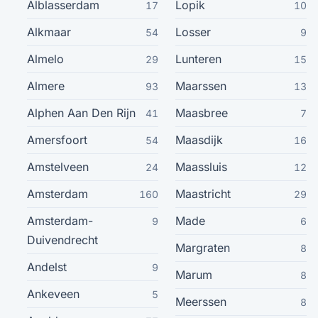
Alblasserdam
Lopik
17
10
Zaandam
45
Alkmaar
Losser
54
9
Oss
45
Almelo
Lunteren
29
15
Almere
Maarssen
93
13
Harderwijk
43
Alphen Aan Den Rijn
Maasbree
41
7
Emmen
43
Amersfoort
Maasdijk
54
16
Haarlem
Amstelveen
Maassluis
24
42
12
Amsterdam
Maastricht
160
29
Venlo
42
Amsterdam-
Made
9
6
Duivendrecht
Alphen Aan Den Rijn
41
Margraten
8
Andelst
9
Marum
8
Doetinchem
40
Ankeveen
5
Meerssen
8
Hoogeveen
39