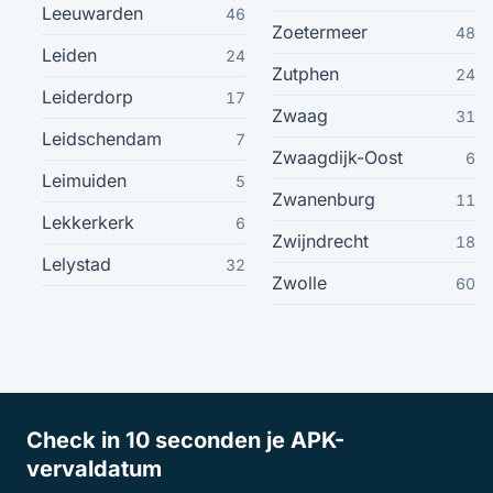
Leeuwarden
46
Zoetermeer
48
Ijmuiden
12
Leiden
24
Zutphen
24
Leiderdorp
17
Maassluis
12
Zwaag
31
Leidschendam
7
Zwaagdijk-Oost
Montfoort
6
12
Leimuiden
5
Zwanenburg
11
Naaldwijk
12
Lekkerkerk
6
Zwijndrecht
18
Lelystad
32
Putten
12
Zwolle
60
Sint-Oedenrode
12
Wateringen
12
Check in 10 seconden je APK-
Hulst
12
vervaldatum