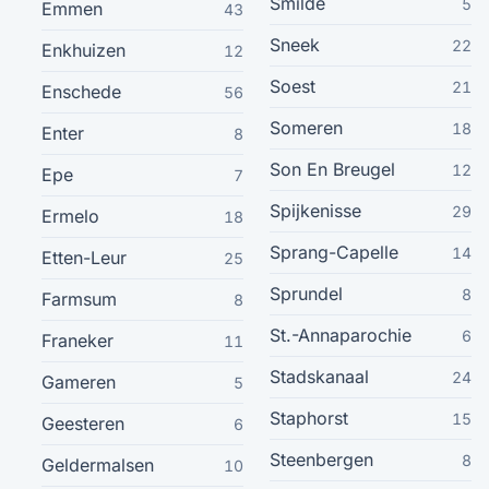
Smilde
5
Emmen
43
Hillegom
19
Sneek
22
Enkhuizen
12
De Meern
18
Soest
21
Enschede
56
Someren
18
Enter
Ermelo
8
18
Son En Breugel
12
Epe
7
Houten
18
Spijkenisse
29
Ermelo
18
Naarden
Sprang-Capelle
18
14
Etten-Leur
25
Sprundel
8
Farmsum
8
Oud-Beijerland
18
St.-Annaparochie
6
Franeker
11
Terneuzen
18
Stadskanaal
24
Gameren
5
Staphorst
15
Geesteren
Dongen
6
18
Steenbergen
8
Geldermalsen
10
Nuenen
18