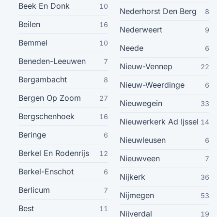
Beek En Donk
10
Nederhorst Den Berg
8
Nieuwegein
33
Beilen
16
Nederweert
9
Hoofddorp
32
Bemmel
10
Neede
6
Beneden-Leeuwen
7
Lelystad
32
Nieuw-Vennep
22
Bergambacht
8
Nieuw-Weerdinge
6
Helmond
32
Bergen Op Zoom
27
Nieuwegein
33
Ridderkerk
Bergschenhoek
16
32
Nieuwerkerk Ad Ijssel
14
Beringe
6
Nieuwleusen
6
Vlaardingen
32
Berkel En Rodenrijs
12
Nieuwveen
7
Zwaag
31
Berkel-Enschot
6
Nijkerk
36
Berlicum
7
Wijchen
30
Nijmegen
53
Best
11
Nijverdal
19