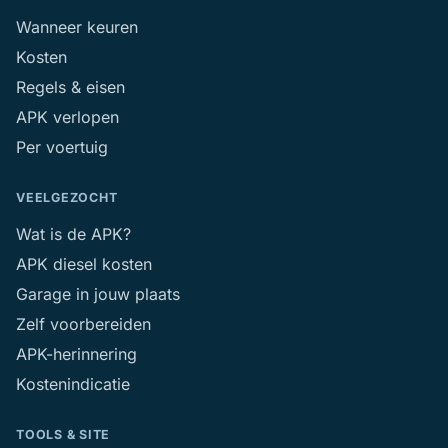
Wanneer keuren
Hoensbroek
11
Kosten
Regels & eisen
Hoogezand
11
APK verlopen
Per voertuig
Leek
11
VEELGEZOCHT
Lemmer
11
Wat is de APK?
Lisse
11
APK diesel kosten
Garage in jouw plaats
Oosterwolde
11
Zelf voorbereiden
APK-herinnering
Rosmalen
11
Kostenindicatie
Steenwijk
11
TOOLS & SITE