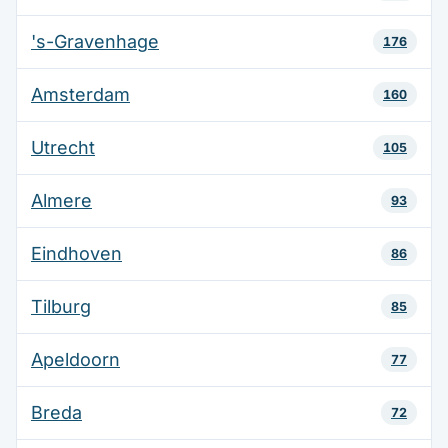
's-Gravenhage
176
Amsterdam
160
Utrecht
105
Almere
93
Eindhoven
86
Tilburg
85
Apeldoorn
77
Breda
72