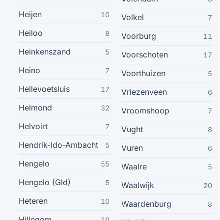
Noordwijk
Heijen
10
15
Volkel
7
Heiloo
8
Voorburg
11
Velp
15
Heinkenszand
5
Voorschoten
17
Vianen
15
Heino
7
Voorthuizen
5
Hellevoetsluis
17
Vlissingen
Vriezenveen
6
15
Helmond
32
Vroomshoop
7
Kampen
15
Helvoirt
7
Vught
8
Staphorst
Hendrik-Ido-Ambacht
15
5
Vuren
6
Hengelo
55
Waalre
5
Uithoorn
15
Hengelo (Gld)
5
Waalwijk
20
Capelle Aan Den Ijssel
14
Heteren
10
Waardenburg
8
Hillegom
19