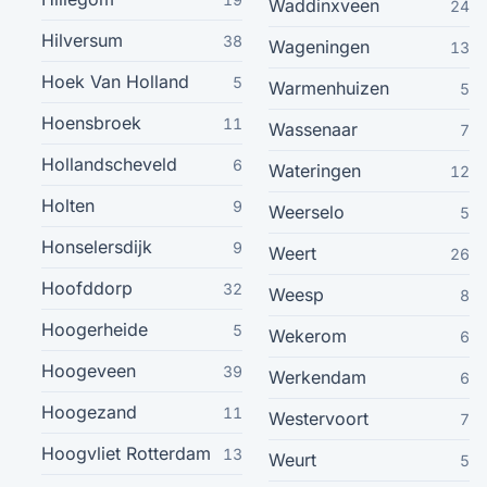
Dalfsen
Waddinxveen
14
24
Hilversum
38
Wageningen
13
Geldrop
14
Hoek Van Holland
5
Warmenhuizen
5
Nieuwerkerk Ad Ijssel
Hoensbroek
14
11
Wassenaar
7
Hollandscheveld
6
Wateringen
12
Hoorn
14
Holten
9
Weerselo
5
Ommen
14
Honselersdijk
9
Weert
26
Hoofddorp
32
Sprang-Capelle
Weesp
14
8
Hoogerheide
5
Wekerom
6
Zeewolde
14
Hoogeveen
39
Werkendam
6
Aalten
13
Hoogezand
11
Westervoort
7
Hoogvliet Rotterdam
13
Weurt
5
Bodegraven
13