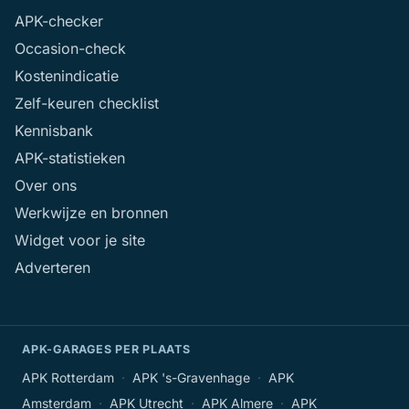
Surhuisterveen
11
APK-checker
Occasion-check
Velserbroek
11
Kostenindicatie
Zelf-keuren checklist
Voorburg
11
Kennisbank
APK-statistieken
Wijk Bij Duurstede
11
Over ons
Zwanenburg
Werkwijze en bronnen
11
Widget voor je site
Burgum
11
Adverteren
Druten
11
APK-GARAGES PER PLAATS
Heerde
11
APK Rotterdam
·
APK 's-Gravenhage
·
APK
Huissen
Amsterdam
·
APK Utrecht
·
APK Almere
·
APK
11