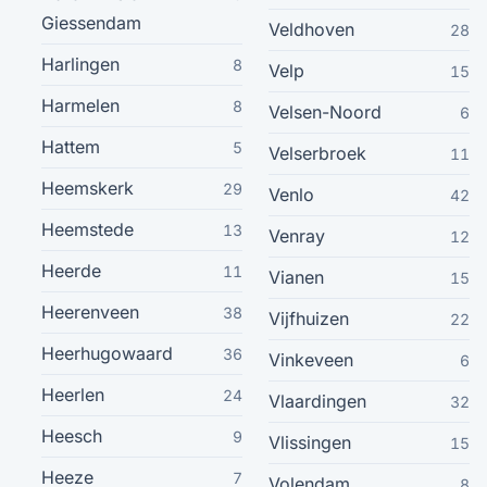
Giessendam
Veldhoven
28
Bergschenhoek
16
Harlingen
8
Velp
15
Harmelen
8
Velsen-Noord
Geleen
6
16
Hattem
5
Velserbroek
11
Haaksbergen
16
Heemskerk
29
Venlo
42
Maasdijk
Heemstede
13
16
Venray
12
Heerde
11
Vianen
15
Elburg
15
Heerenveen
38
Vijfhuizen
22
Huizen
15
Heerhugowaard
36
Vinkeveen
6
Heerlen
24
Vlaardingen
Lochem
32
15
Heesch
9
Vlissingen
15
Lunteren
15
Heeze
7
Volendam
8