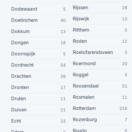
Sneek
22
Rijssen
28
Dodewaard
5
Rijswijk
13
Duiven
Doetinchem
21
40
Ritthem
5
Dokkum
13
Meppel
21
Roden
12
Dongen
18
Schijndel
21
Roelofarendsveen
5
Doornspijk
5
Roermond
20
Dordrecht
54
Soest
21
Roggel
5
Drachten
26
Wormerveer
21
Roosendaal
51
Dronten
17
Rosmalen
Beverwijk
11
Druten
21
11
Rotterdam
216
Duiven
21
Emmeloord
21
Rozenburg
7
Echt
23
Hardenberg
21
Ruurlo
5