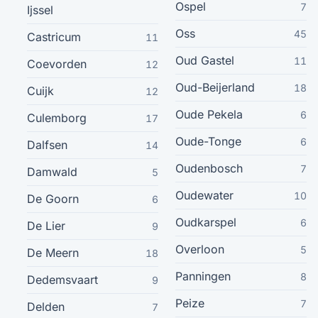
Etten-Leur
Ospel
25
7
Ijssel
Oss
45
Castricum
11
Den Helder
24
Oud Gastel
11
Coevorden
12
Heerlen
24
Oud-Beijerland
18
Cuijk
12
Oude Pekela
6
Culemborg
Leiden
17
24
Oude-Tonge
6
Dalfsen
14
Stadskanaal
24
Oudenbosch
7
Damwald
5
Zeist
Oudewater
24
10
De Goorn
6
Oudkarspel
6
De Lier
9
Zutphen
24
Overloon
5
De Meern
18
Amstelveen
24
Panningen
8
Dedemsvaart
9
Peize
7
Waddinxveen
Delden
7
24