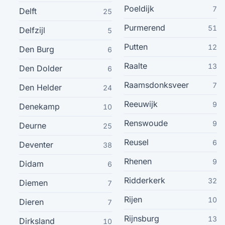
Poeldijk
7
Delft
25
Middelburg
24
Purmerend
51
Delfzijl
5
Gouda
Putten
23
12
Den Burg
6
Raalte
13
Den Dolder
6
Barendrecht
23
Raamsdonksveer
7
Den Helder
24
Echt
23
Reeuwijk
9
Denekamp
10
Renswoude
9
Katwijk
Deurne
25
23
Reusel
6
Deventer
38
Nieuw-Vennep
22
Rhenen
9
Didam
6
Sittard
22
Ridderkerk
32
Diemen
7
Rijen
10
Dieren
7
Vijfhuizen
22
Rijnsburg
13
Dirksland
10