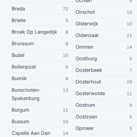
Ochten
5
Breda
72
Schiedam
27
Oirschot
10
Brielle
5
Oisterwijk
10
Aalsmeer
27
Broek Op Langedijk
8
Oldenzaal
21
Bergen Op Zoom
27
Brunssum
8
Ommen
14
Budel
10
Uden
Oostburg
5
27
Buitenpost
6
Oosterbeek
7
Drachten
26
Bunnik
8
Oosterhout
29
Bunschoten-
13
Weert
26
Oosterwolde
11
Spakenburg
Oostrum
9
Delft
25
Burgum
11
Oostzaan
5
Bussum
10
Deurne
25
Opmeer
5
Capelle Aan Den
14