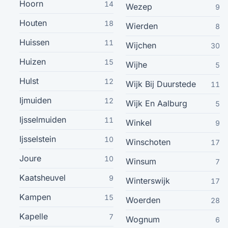
Hoorn
14
Wezep
9
Bunschoten-Spakenburg
13
Houten
18
Wierden
8
Huissen
11
Dokkum
Wijchen
13
30
Huizen
15
Wijhe
5
Heemstede
13
Hulst
12
Wijk Bij Duurstede
11
Maarssen
13
Ijmuiden
12
Wijk En Aalburg
5
Ijsselmuiden
11
Winkel
9
Nunspeet
13
Ijsselstein
10
Winschoten
17
Rijswijk
13
Joure
10
Winsum
7
Kaatsheuvel
Raalte
9
13
Winterswijk
17
Kampen
15
Woerden
28
Rijnsburg
13
Kapelle
7
Wognum
6