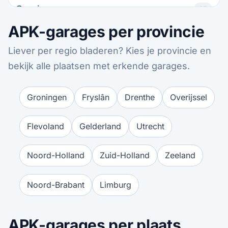
Groningen
67
APK-garages per provincie
Zwolle
60
Liever per regio bladeren? Kies je provincie en
Enschede
56
bekijk alle plaatsen met erkende garages.
Hengelo
55
Groningen
Fryslân
Drenthe
Overijssel
Amersfoort
54
Flevoland
Gelderland
Utrecht
Dordrecht
54
Noord-Holland
Zuid-Holland
Zeeland
Alkmaar
54
Noord-Brabant
Limburg
Nijmegen
53
APK-garages per plaats
Purmerend
51