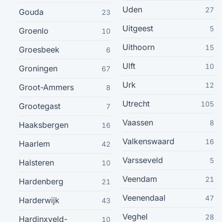
Uden
27
Winschoten
Gouda
23
17
Uitgeest
5
Groenlo
10
Dronten
17
Uithoorn
15
Groesbeek
6
Kerkrade
17
Ulft
10
Groningen
67
Urk
12
Groot-Ammers
8
Landgraaf
17
Utrecht
105
Grootegast
7
Winterswijk
17
Vaassen
8
Haaksbergen
16
Valkenswaard
16
Alblasserdam
Haarlem
17
42
Varsseveld
5
Halsteren
10
Beilen
16
Veendam
21
Hardenberg
21
Schagen
16
Veenendaal
47
Harderwijk
43
Veghel
28
Hardinxveld-
10
Valkenswaard
16