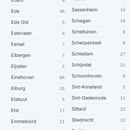
Edam
6
Sassenheim
10
Ede
46
Oldenzaal
21
Schagen
16
Ede Gld
5
Veendam
21
Schelluinen
6
Ederveen
6
Scherpenzeel
Mijdrecht
8
20
Eersel
7
Schiedam
27
Eibergen
7
Roermond
20
Schijndel
21
Eijsden
5
Zevenaar
20
Schoonhoven
9
Eindhoven
86
Sint-Annaland
5
Elburg
15
Waalwijk
20
Sint-Oedenrode
12
Elshout
5
Nijverdal
19
Sittard
22
Elst
17
Gorinchem
Sliedrecht
10
19
Emmeloord
21