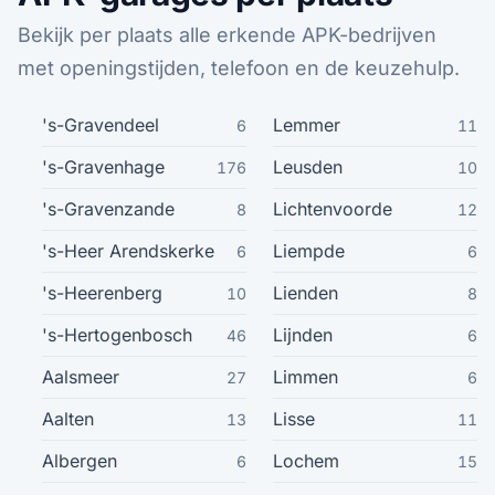
Bekijk per plaats alle erkende APK-bedrijven
Roosendaal
51
met openingstijden, telefoon en de keuzehulp.
Arnhem
50
's-Gravendeel
Lemmer
6
11
's-Gravenhage
Leusden
Zoetermeer
176
10
48
's-Gravenzande
Lichtenvoorde
8
12
Veenendaal
47
's-Heer Arendskerke
Liempde
6
6
Barneveld
47
's-Heerenberg
Lienden
10
8
's-Hertogenbosch
Lijnden
46
6
Leeuwarden
46
Aalsmeer
Limmen
27
6
's-Hertogenbosch
46
Aalten
Lisse
13
11
Ede
Albergen
Lochem
6
15
46