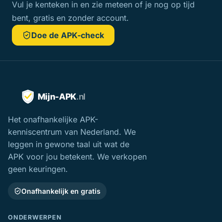
Vul je kenteken in en zie meteen of je nog op tijd
Roden
12
bent, gratis en zonder account.
Son En Breugel
12
Doe de APK-check
Urk
12
Venray
12
Wolvega
12
Het onafhankelijke APK-
kenniscentrum van Nederland. We
Lichtenvoorde
12
leggen in gewone taal uit wat de
APK voor jou betekent. We verkopen
Best
11
geen keuringen.
Castricum
Onafhankelijk en gratis
11
Franeker
ONDERWERPEN
11