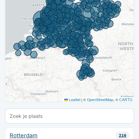
Leaflet
|
©
OpenStreetMap
, ©
CARTO
Rotterdam
216