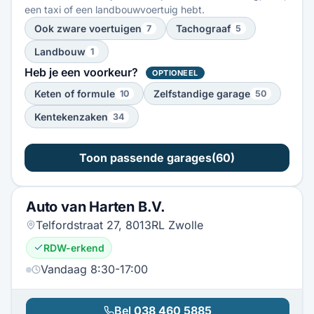
een taxi of een landbouwvoertuig hebt.
Ook zware voertuigen
Tachograaf
7
5
Landbouw
1
Heb je een voorkeur?
OPTIONEEL
Keten of formule
Zelfstandige garage
10
50
Kentekenzaken
34
Toon passende garages
(60)
Auto van Harten B.V.
Telfordstraat 27, 8013RL Zwolle
RDW-erkend
Vandaag 8:30-17:00
Bel
038 460 5885