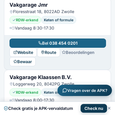
Vakgarage Jmr
Floresstraat 18, 8022AD Zwolle
RDW-erkend
Keten of formule
Vandaag 8:30-17:30
Bel
038 454 0201
Website
Route
Beoordelingen
Bewaar
Vakgarage Klaassen B.V.
Loggerweg 20, 8042PG Zwolle
Vragen over de APK?
RDW-erkend
Keten of formule
Vandaag 8:00-17:30
×
Check gratis je APK-vervaldatum
Check nu