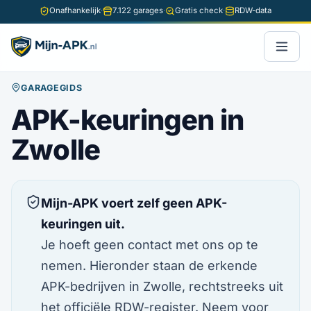
Onafhankelijk
·
7.122 garages
·
Gratis check
·
RDW-data
GARAGEGIDS
APK-keuringen in
Zwolle
Mijn-APK voert zelf geen APK-
keuringen uit.
Je hoeft geen contact met ons op te
nemen. Hieronder staan de erkende
APK-bedrijven in Zwolle, rechtstreeks uit
het officiële RDW-register. Neem voor