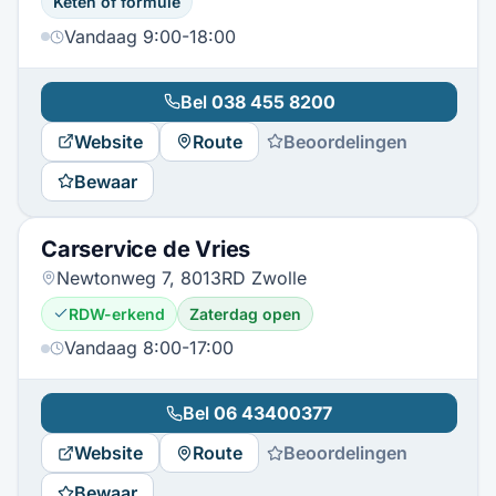
Keten of formule
Vandaag 9:00-18:00
Bel
038 455 8200
Website
Route
Beoordelingen
Bewaar
Carservice de Vries
Newtonweg 7, 8013RD Zwolle
RDW-erkend
Zaterdag open
Vandaag 8:00-17:00
Bel
06 43400377
Website
Route
Beoordelingen
Bewaar