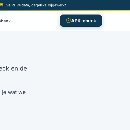
Live RDW-data, dagelijks bijgewerkt
APK-check
sbank
eck en de
 je wat we