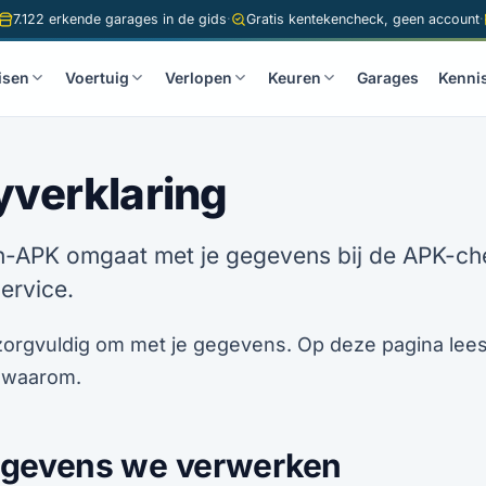
7.122 erkende garages in de gids
·
Gratis kentekencheck, geen account
·
isen
Voertuig
Verlopen
Keuren
Garages
Kenni
yverklaring
n-APK omgaat met je gegevens bij de APK-ch
ervice.
zorgvuldig om met je gegevens. Op deze pagina lees
 waarom.
egevens we verwerken