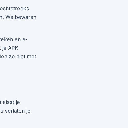
rechtstreeks
en. We bewaren
teken en e-
t je APK
en ze niet met
 slaat je
s verlaten je