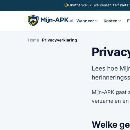
Onafhankelijk, we keuren zelf niets
·
Wanneer
Kosten
E
Home
Privacyverklaring
Privac
Lees hoe Mij
herinneringss
Mijn-APK gaat 
verzamelen en
Welke g