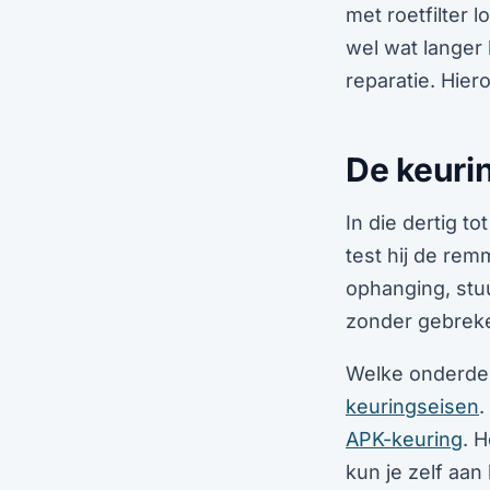
met roetfilter l
wel wat langer 
reparatie. Hiero
De keurin
In die dertig t
test hij de rem
ophanging, stuu
zonder gebreke
Welke onderdel
keuringseisen
.
APK-keuring
. H
kun je zelf aan