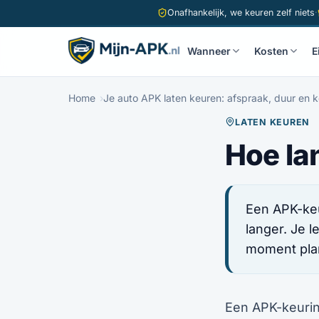
Onafhankelijk, we keuren zelf niets
·
Wanneer
Kosten
E
Home
Je auto APK laten keuren: afspraak, duur en 
LATEN KEUREN
Hoe la
Een APK-keu
langer. Je l
moment plan
Een APK-keuring