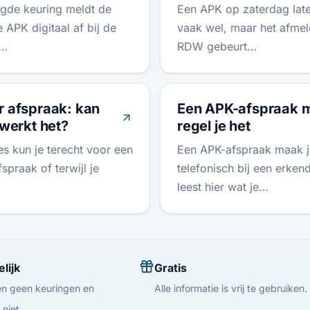
gde keuring meldt de
Een APK op zaterdag lat
 APK digitaal af bij de
vaak wel, maar het afmel
t…
RDW gebeurt…
 afspraak: kan
Een APK-afspraak 
 werkt het?
regel je het
es kun je terecht voor een
Een APK-afspraak maak je
praak of terwijl je
telefonisch bij een erken
leest hier wat je…
lijk
Gratis
n geen keuringen en
Alle informatie is vrij te gebruiken.
niet.