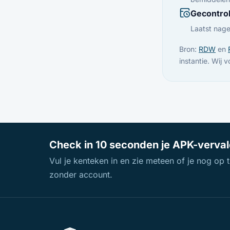
Gecontro
Laatst nage
Bron:
RDW
en
instantie. Wij 
Check in 10 seconden je APK-verva
Vul je kenteken in en zie meteen of je nog op ti
zonder account.