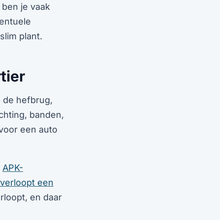
k ben je vaak
ventuele
slim plant.
tier
p de hefbrug,
ichting, banden,
 voor een auto
e
APK-
 verloopt een
erloopt, en daar