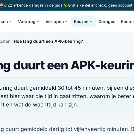
7.122 erkende garages in de gids
·
Gratis kentekencheck, geen account
·
isen
Voertuig
Verlopen
Keuren
Garages
Kenni
kosten
Hoe lang duurt een APK-keuring?
ng duurt een APK-keuri
ring duurt gemiddeld 30 tot 45 minuten, bij een dies
eest hier waar die tijd in gaat zitten, waarom je beter
t en wat de wachttijd kan zijn.
 duurt gemiddeld dertig tot vijfenveertig minuten. B