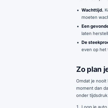
Wachttijd.
Ko
moeten wacht
Een gevonde
laten herstel
De steekpro
even op het 
Zo plan j
Omdat je nooit 
moment dan dat
onder tijdsdruk
Loop je auto