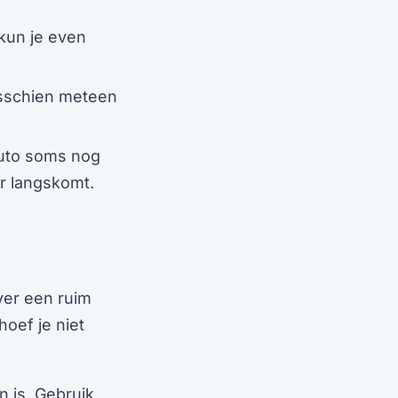
kun je even
isschien meteen
auto soms nog
ur langskomt.
ver een ruim
oef je niet
n is. Gebruik