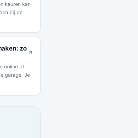
en keuren kan
den bij de
maken: zo
 online of
de garage. Je