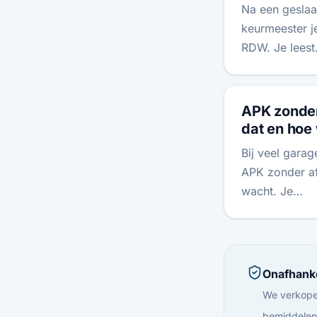
Na een geslaa
keurmeester je
RDW. Je lees
APK zonder
dat en hoe
Bij veel garag
APK zonder afs
wacht. Je…
Onafhanke
We verkope
bemiddelen 