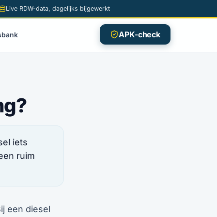
Live RDW-data, dagelijks bijgewerkt
APK-check
sbank
ng?
el iets
 een ruim
ij een diesel