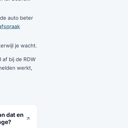
 de auto beter
afspraak
rwijl je wacht.
l af bij de RDW
melden werkt,
an dat en
rage?