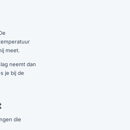
 De
 temperatuur
ij meet.
eslag neemt dan
 je bij de
t
ingen die