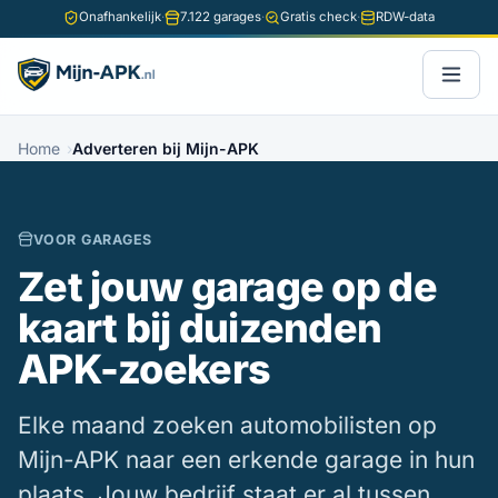
Onafhankelijk
·
7.122 garages
·
Gratis check
·
RDW-data
Home
Adverteren bij Mijn-APK
VOOR GARAGES
Zet jouw garage op de
kaart bij duizenden
APK-zoekers
Elke maand zoeken automobilisten op
Mijn-APK naar een erkende garage in hun
plaats. Jouw bedrijf staat er al tussen,