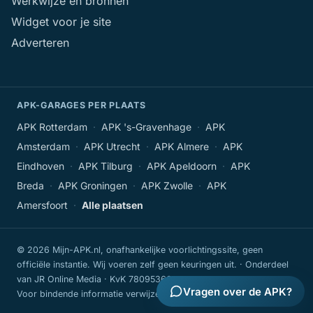
Werkwijze en bronnen
Widget voor je site
Adverteren
APK-GARAGES PER PLAATS
APK Rotterdam
·
APK 's-Gravenhage
·
APK
Amsterdam
·
APK Utrecht
·
APK Almere
·
APK
Eindhoven
·
APK Tilburg
·
APK Apeldoorn
·
APK
Breda
·
APK Groningen
·
APK Zwolle
·
APK
Amersfoort
·
Alle plaatsen
© 2026 Mijn-APK.nl, onafhankelijke voorlichtingssite, geen
officiële instantie. Wij voeren zelf geen keuringen uit. · Onderdeel
van JR Online Media · KvK 78095360
Vragen over de APK?
Voor bindende informatie verwijzen we naar de
RDW
.
Privacy