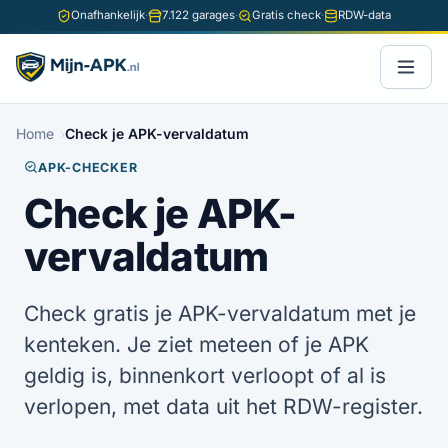
Onafhankelijk
·
7.122 garages
·
Gratis check
·
RDW-data
Home
Check je APK-vervaldatum
APK-CHECKER
Check je APK-
vervaldatum
Check gratis je APK-vervaldatum met je
kenteken. Je ziet meteen of je APK
geldig is, binnenkort verloopt of al is
verlopen, met data uit het RDW-register.