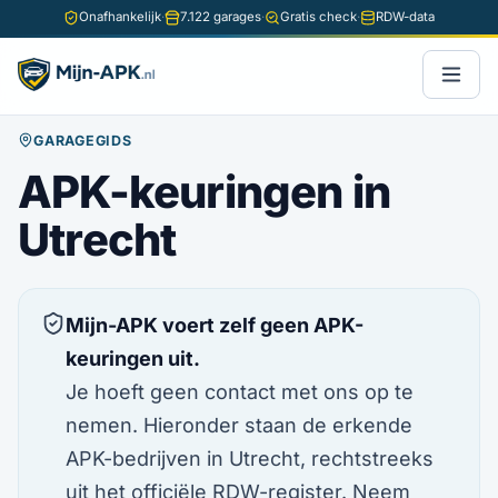
Onafhankelijk
·
7.122 garages
·
Gratis check
·
RDW-data
GARAGEGIDS
APK-keuringen in
Utrecht
Mijn-APK voert zelf geen APK-
keuringen uit.
Je hoeft geen contact met ons op te
nemen. Hieronder staan de erkende
APK-bedrijven in Utrecht, rechtstreeks
uit het officiële RDW-register. Neem