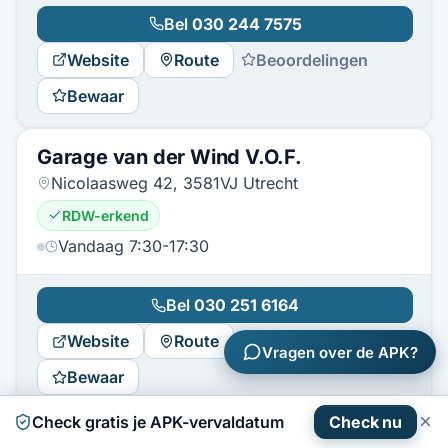
Bel
030 244 7575
Website
Route
Beoordelingen
Bewaar
Garage van der Wind V.O.F.
Nicolaasweg 42, 3581VJ Utrecht
RDW-erkend
Vandaag 7:30-17:30
Bel
030 251 6164
Website
Route
Beoordelingen
Vragen over de APK?
Bewaar
×
Check gratis je APK-vervaldatum
Check nu
Garagebedrijf Demcar B.V.