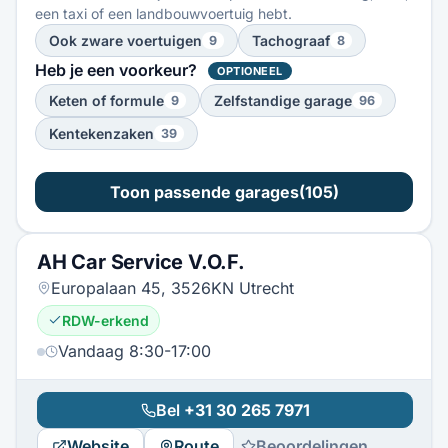
een taxi of een landbouwvoertuig hebt.
Ook zware voertuigen
Tachograaf
9
8
Heb je een voorkeur?
OPTIONEEL
Keten of formule
Zelfstandige garage
9
96
Kentekenzaken
39
Toon passende garages
(105)
AH Car Service V.O.F.
Europalaan 45, 3526KN Utrecht
RDW-erkend
Vandaag 8:30-17:00
Bel
+31 30 265 7971
Website
Route
Beoordelingen