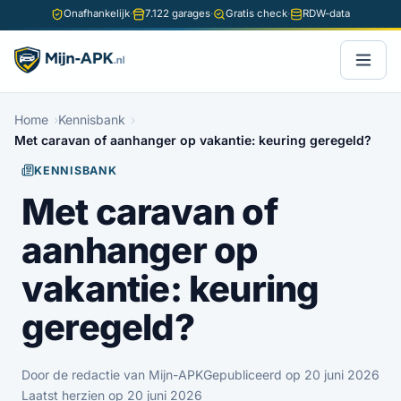
Onafhankelijk
·
7.122 garages
·
Gratis check
·
RDW-data
Home
Kennisbank
Met caravan of aanhanger op vakantie: keuring geregeld?
KENNISBANK
Met caravan of
aanhanger op
vakantie: keuring
geregeld?
Door de redactie van Mijn-APK
Gepubliceerd op 20 juni 2026
Laatst herzien op 20 juni 2026